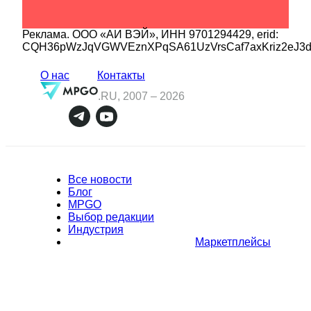
Реклама.
ООО «АИ ВЭЙ»
, ИНН
9701294429
, erid:
CQH36pWzJqVGWVEznXPqSA61UzVrsCaf7axKriz2eJ3
О нас
Контакты
.RU, 2007 –
2026
Все новости
Блог
MPGO
Выбор редакции
Индустрия
Маркетплейсы
Полное или частичное копирование материалов Сайта в
коммерческих целях разрешено только с письменного разрешения
владельца Сайта. В случае обнаружения нарушений, виновные лица