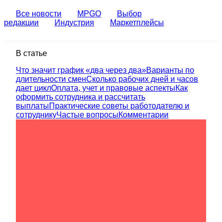
Все новости
MPGO
Выбор
редакции
Индустрия
Маркетплейсы
В статье
Что значит график «два через два»
Варианты по
длительности смен
Сколько рабочих дней и часов
дает цикл
Оплата, учет и правовые аспекты
Как
оформить сотрудника и рассчитать
выплаты
Практические советы работодателю и
сотруднику
Частые вопросы
Комментарии