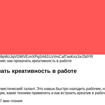
6pWzJqVGWVEznXPqSA61UzVrsCaf7axKriz2eJ3dYR
е: как прокачать креативность в работе
ать креативность в работе
мистический талант. Это навык быстро находить рабочие, 
ии, какие техники применять и как встроить креатив в рабо
7
мин чтения