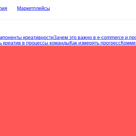
рия
Маркетплейсы
мпоненты креативности
Зачем это важно в e‑commerce и пр
ть креатив в процессы команды
Как измерять прогресс
Комме