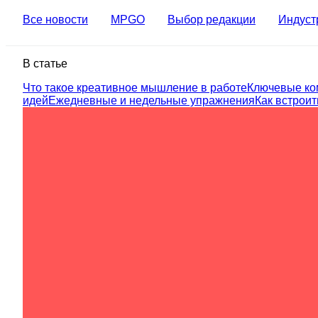
Все новости
MPGO
Выбор редакции
Индуст
В статье
Что такое креативное мышление в работе
Ключевые ко
идей
Ежедневные и недельные упражнения
Как встрои