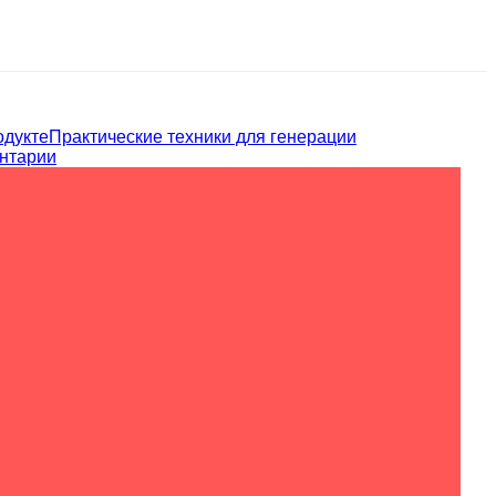
одукте
Практические техники для генерации
нтарии