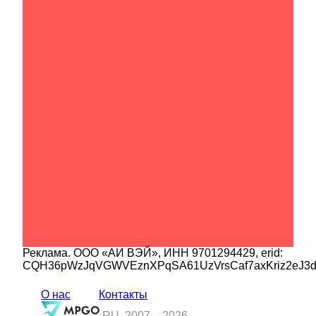
Реклама.
ООО «АИ ВЭЙ»
, ИНН
9701294429
, erid:
CQH36pWzJqVGWVEznXPqSA61UzVrsCaf7axKriz2eJ3
О нас
Контакты
.RU, 2007 –
2026