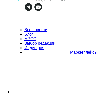
Все новости
Блог
MPGO
Выбор редакции
Индустрия
Маркетплейсы
Полное или частичное копирование материалов Сайта в
коммерческих целях разрешено только с письменного разрешения
владельца Сайта. В случае обнаружения нарушений, виновные лица
могут быть привлечены к ответственности в соответствии с
действующим законодательством Российской Федерации.
Политика обработки персональных данных