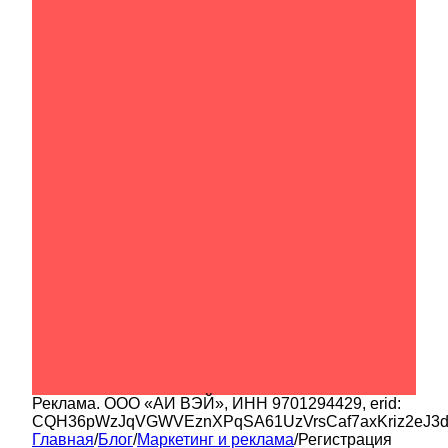
Реклама.
ООО «АИ ВЭЙ»
, ИНН
9701294429
, erid:
CQH36pWzJqVGWVEznXPqSA61UzVrsCaf7axKriz2eJ3
Главная
/
Блог
/
Маркетинг и реклама
/
Регистрация