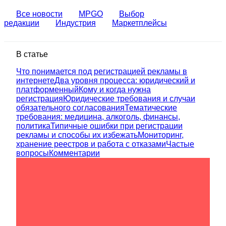
Все новости
MPGO
Выбор
редакции
Индустрия
Маркетплейсы
В статье
Что понимается под регистрацией рекламы в
интернете
Два уровня процесса: юридический и
платформенный
Кому и когда нужна
регистрация
Юридические требования и случаи
обязательного согласования
Тематические
требования: медицина, алкоголь, финансы,
политика
Типичные ошибки при регистрации
рекламы и способы их избежать
Мониторинг,
хранение реестров и работа с отказами
Частые
вопросы
Комментарии