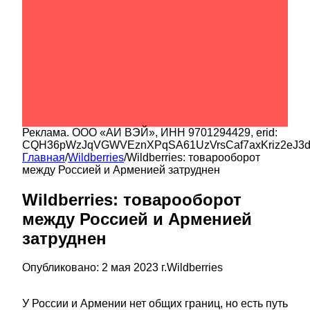
Реклама.
ООО «АИ ВЭЙ»
, ИНН
9701294429
, erid:
CQH36pWzJqVGWVEznXPqSA61UzVrsCaf7axKriz2eJ3
Главная
/
Wildberries
/
Wildberries: товарооборот
между Россией и Арменией затруднен
Wildberries: товарооборот
между Россией и Арменией
затруднен
Опубликовано:
2 мая 2023 г.
Wildberries
У России и Армении нет общих границ, но есть путь