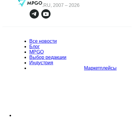
.RU, 2007 –
2026
Все новости
Блог
MPGO
Выбор редакции
Индустрия
Маркетплейсы
Полное или частичное копирование материалов Сайта в
коммерческих целях разрешено только с письменного разрешения
владельца Сайта. В случае обнаружения нарушений, виновные лица
могут быть привлечены к ответственности в соответствии с
действующим законодательством Российской Федерации.
Политика обработки персональных данных