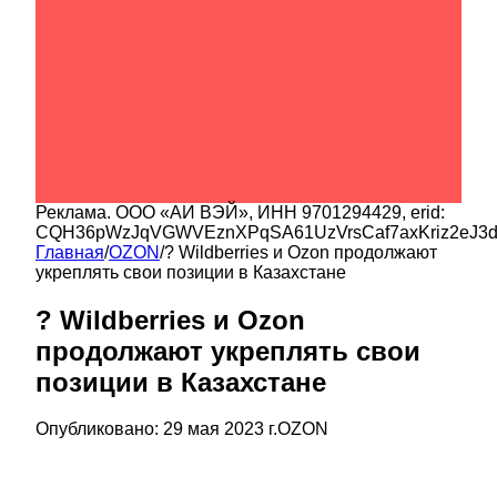
Реклама.
ООО «АИ ВЭЙ»
, ИНН
9701294429
, erid:
CQH36pWzJqVGWVEznXPqSA61UzVrsCaf7axKriz2eJ3
Главная
/
OZON
/
? Wildberries и Ozon продолжают
укреплять свои позиции в Казахстане
? Wildberries и Ozon
продолжают укреплять свои
позиции в Казахстане
Опубликовано:
29 мая 2023 г.
OZON