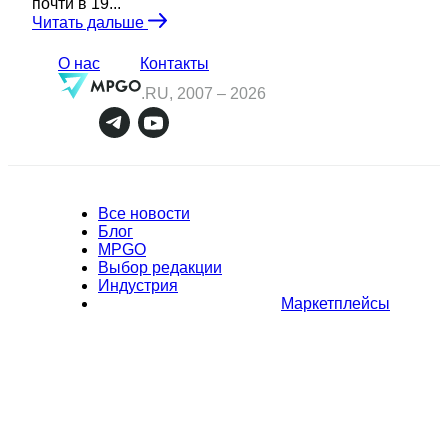
почти в 19...
Читать дальше
О нас
Контакты
.RU, 2007 –
2026
Все новости
Блог
MPGO
Выбор редакции
Индустрия
Маркетплейсы
Полное или частичное копирование материалов Сайта в
коммерческих целях разрешено только с письменного разрешения
владельца Сайта. В случае обнаружения нарушений, виновные лица
могут быть привлечены к ответственности в соответствии с
действующим законодательством Российской Федерации.