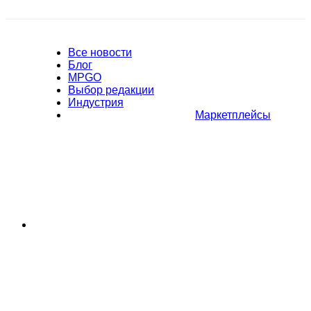
Все новости
Блог
MPGO
Выбор редакции
Индустрия
Маркетплейсы
Полное или частичное копирование материалов Сайта в
коммерческих целях разрешено только с письменного разрешения
владельца Сайта. В случае обнаружения нарушений, виновные лица
могут быть привлечены к ответственности в соответствии с
действующим законодательством Российской Федерации.
Политика обработки персональных данных