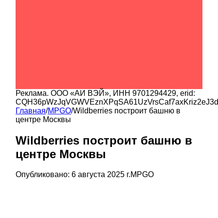
Реклама.
ООО «АИ ВЭЙ»
, ИНН
9701294429
, erid:
CQH36pWzJqVGWVEznXPqSA61UzVrsCaf7axKriz2eJ3
Главная
/
MPGO
/
Wildberries построит башню в
центре Москвы
Wildberries построит башню в
центре Москвы
Опубликовано:
6 августа 2025 г.
MPGO