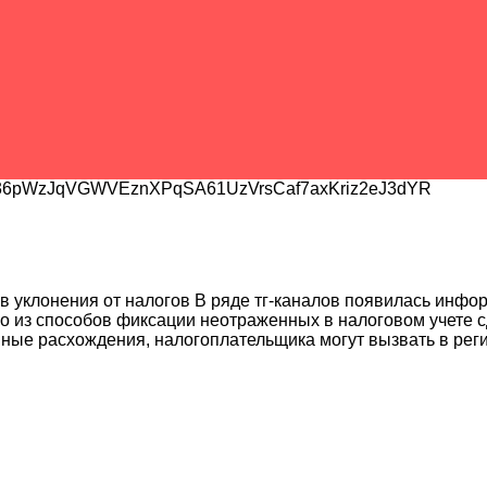
6pWzJqVGWVEznXPqSA61UzVrsCaf7axKriz2eJ3dYR
 уклонения от налогов В ряде тг-каналов появилась инфор
ного из способов фиксации неотраженных в налоговом учете
ные расхождения, налогоплательщика могут вызвать в рег