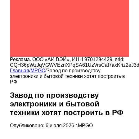
Реклама.
ООО «АИ ВЭЙ»
, ИНН
9701294429
, erid:
CQH36pWzJqVGWVEznXPqSA61UzVrsCaf7axKriz2eJ3
Главная
/
MPGO
/
Завод по производству
электроники и бытовой техники хотят построить в
РФ
Завод по производству
электроники и бытовой
техники хотят построить в РФ
Опубликовано:
6 июля 2026 г.
MPGO