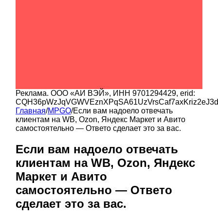
Реклама.
ООО «АИ ВЭЙ»
, ИНН
9701294429
, erid:
CQH36pWzJqVGWVEznXPqSA61UzVrsCaf7axKriz2eJ3
Главная
/
MPGO
/
Если вам надоело отвечать
клиентам на WB, Ozon, Яндекс Маркет и Авито
самостоятельно — Ответо сделает это за вас.
Если вам надоело отвечать
клиентам на WB, Ozon, Яндекс
Маркет и Авито
самостоятельно — Ответо
сделает это за вас.