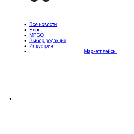
Все новости
Блог
MPGO
Выбор редакции
Индустрия
Маркетплейсы
Полное или частичное копирование материалов Сайта в
коммерческих целях разрешено только с письменного разрешения
владельца Сайта. В случае обнаружения нарушений, виновные лица
могут быть привлечены к ответственности в соответствии с
действующим законодательством Российской Федерации.
Политика обработки персональных данных