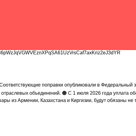
6pWzJqVGWVEznXPqSA61UzVrsCaf7axKriz2eJ3dYR
6 Соответствующие поправки опубликовали в Федеральный з
отраслевых объединений. 🟠 С 1 июля 2026 года уплата об
ры из Армении, Казахстана и Киргизии, будут обязаны не 