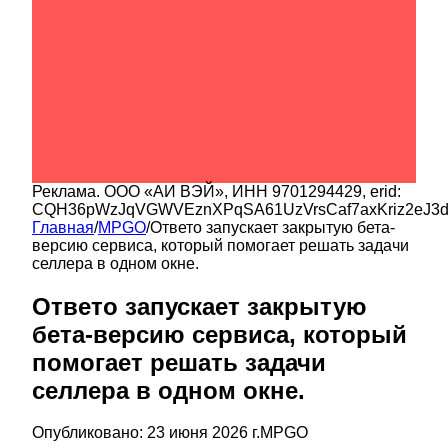
Реклама.
ООО «АИ ВЭЙ»
, ИНН
9701294429
, erid:
CQH36pWzJqVGWVEznXPqSA61UzVrsCaf7axKriz2eJ3
Главная
/
MPGO
/
Ответо запускает закрытую бета-
версию сервиса, который помогает решать задачи
селлера в одном окне.
Ответо запускает закрытую
бета-версию сервиса, который
помогает решать задачи
селлера в одном окне.
Опубликовано:
23 июня 2026 г.
MPGO