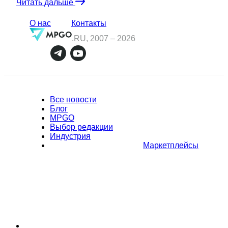
Читать дальше
О нас
Контакты
.RU, 2007 –
2026
Все новости
Блог
MPGO
Выбор редакции
Индустрия
Маркетплейсы
Полное или частичное копирование материалов Сайта в
коммерческих целях разрешено только с письменного разрешения
владельца Сайта. В случае обнаружения нарушений, виновные лица
могут быть привлечены к ответственности в соответствии с
действующим законодательством Российской Федерации.
Политика обработки персональных данных