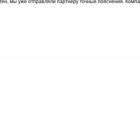
тен, мы уже отправляли партнёру точные пояснения. Комп
х разрешено только с письменного
лица могут быть привлечены к
ской Федерации.