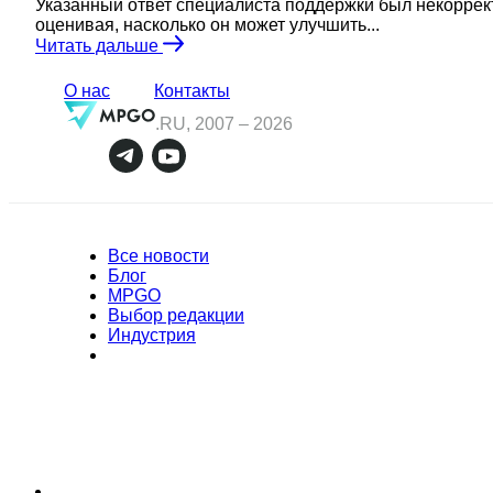
Указанный ответ специалиста поддержки был некоррек
оценивая, насколько он может улучшить...
Читать дальше
О нас
Контакты
.RU, 2007 –
2026
Все новости
Блог
MPGO
Выбор редакции
Индустрия
Полное или частичное копирование материалов Сайта в коммерческих целя
разрешения владельца Сайта. В случае обнаружения нарушений, виновные 
ответственности в соответствии с действующим законодательством Россий
Политика обработки персональных данных