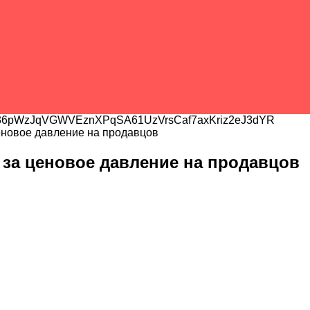
6pWzJqVGWVEznXPqSA61UzVrsCaf7axKriz2eJ3dYR
новое давление на продавцов
за ценовое давление на продавцов