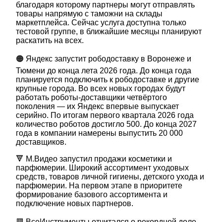
благодаря которому партнеры могут отправлять
товары напрямую с таможни на склады
маркетплейса. Сейчас услуга доступна только
тестовой группе, в ближайшие месяцы планируют
раскатить на всех.
🟠 Яндекс запустит рободоставку в Воронеже и
Тюмени до конца лета 2026 года. До конца года
планируется подключить к рободоставке и другие
крупные города. Во всех новых городах будут
работать роботы-доставщики четвёртого
поколения — их Яндекс впервые выпускает
серийно. По итогам первого квартала 2026 года
количество роботов достигло 500. До конца 2027
года в компании намерены выпустить 20 000
доставщиков.
🔻 М.Видео запустил продажи косметики и
парфюмерии. Широкий ассортимент уходовых
средств, товаров личной гигиены, детского ухода и
парфюмерии. На первом этапе в приоритете
формирование базового ассортимента и
подключение новых партнеров.
🟥 ВсеИнструменты отчитался о рекордной доле