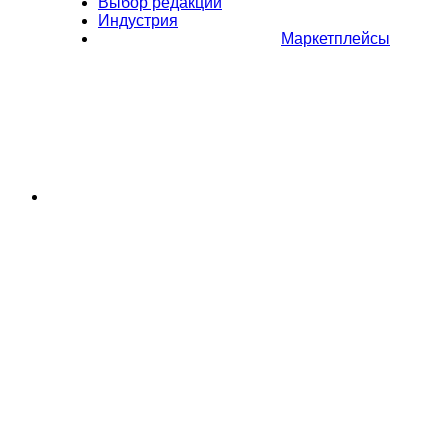
Выбор редакции
Индустрия
Маркетплейсы
Полное или частичное копирование материалов Сайта в
коммерческих целях разрешено только с письменного разрешения
владельца Сайта. В случае обнаружения нарушений, виновные лица
могут быть привлечены к ответственности в соответствии с
действующим законодательством Российской Федерации.
Политика обработки персональных данных