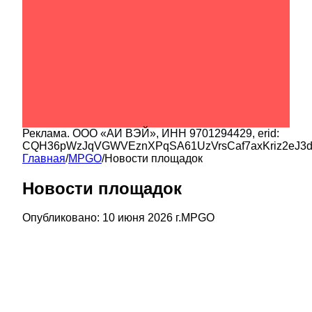
Реклама.
ООО «АИ ВЭЙ»
, ИНН
9701294429
, erid:
CQH36pWzJqVGWVEznXPqSA61UzVrsCaf7axKriz2eJ3
Главная
/
MPGO
/
Новости площадок
Новости площадок
Опубликовано:
10 июня 2026 г.
MPGO