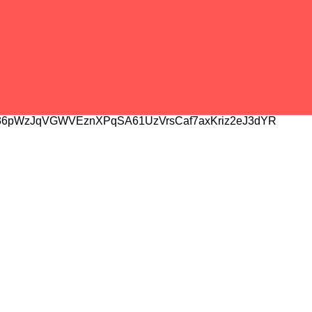
6pWzJqVGWVEznXPqSA61UzVrsCaf7axKriz2eJ3dYR