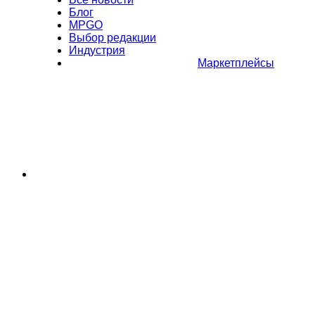
Блог
MPGO
Выбор редакции
Индустрия
Маркетплейсы
Полное или частичное копирование материалов Сайта в
коммерческих целях разрешено только с письменного разрешения
владельца Сайта. В случае обнаружения нарушений, виновные лица
могут быть привлечены к ответственности в соответствии с
действующим законодательством Российской Федерации.
Политика обработки персональных данных