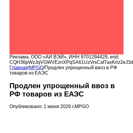
Реклама.
ООО «АИ ВЭЙ»
, ИНН
9701294429
, erid:
CQH36pWzJqVGWVEznXPqSA61UzVrsCaf7axKriz2eJ3
Главная
/
MPGO
/
Продлен упрощенный ввоз в РФ
товаров из ЕАЭС
Продлен упрощенный ввоз в
РФ товаров из ЕАЭС
Опубликовано:
1 июня 2026 г.
MPGO