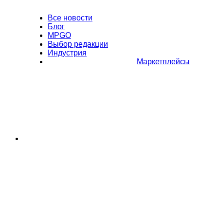
Все новости
Блог
MPGO
Выбор редакции
Индустрия
Маркетплейсы
Полное или частичное копирование материалов Сайта в
коммерческих целях разрешено только с письменного разрешения
владельца Сайта. В случае обнаружения нарушений, виновные лица
могут быть привлечены к ответственности в соответствии с
действующим законодательством Российской Федерации.
Политика обработки персональных данных