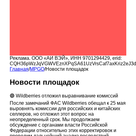
Реклама.
ООО «АИ ВЭЙ»
, ИНН
9701294429
, erid:
CQH36pWzJqVGWVEznXPqSA61UzVrsCaf7axKriz2eJ3
Главная
/
MPGO
/
Новости площадок
Новости площадок
🟣 Wildberries отложил выравнивание комиссий
После замечаний ФАС Wildberries обещал к 25 мая
выровнять комиссии для российских и китайских
селлеров, но отложил этот вопрос на
неопределенный срок. Мы продолжаем
обсуждение с органами власти Российской
Федерации относительно этих корректировок и
проводим дальнейший анализ последствий