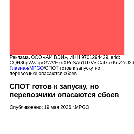
Реклама.
ООО «АИ ВЭЙ»
, ИНН
9701294429
, erid:
CQH36pWzJqVGWVEznXPqSA61UzVrsCaf7axKriz2eJ3
Главная
/
MPGO
/
СПОТ готов к запуску, но
перевозчики опасаются сбоев
СПОТ готов к запуску, но
перевозчики опасаются сбоев
Опубликовано:
19 мая 2026 г.
MPGO