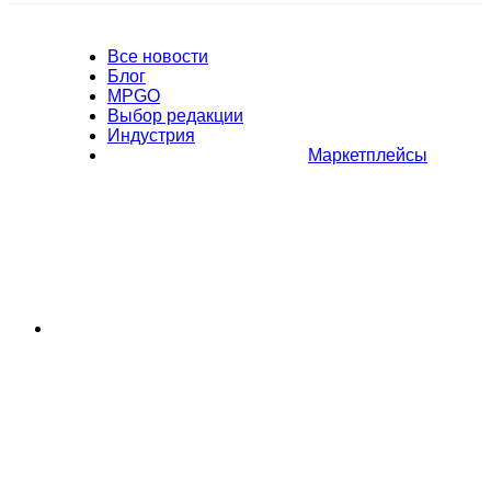
Все новости
Блог
MPGO
Выбор редакции
Индустрия
Маркетплейсы
Полное или частичное копирование материалов Сайта в
коммерческих целях разрешено только с письменного разрешения
владельца Сайта. В случае обнаружения нарушений, виновные лица
могут быть привлечены к ответственности в соответствии с
действующим законодательством Российской Федерации.
Политика обработки персональных данных