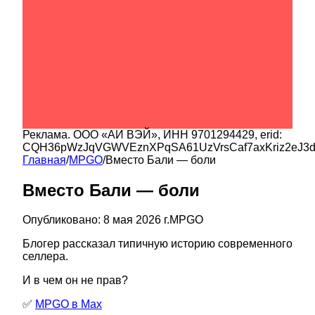
Реклама.
ООО «АИ ВЭЙ»
, ИНН
9701294429
, erid:
CQH36pWzJqVGWVEznXPqSA61UzVrsCaf7axKriz2eJ3
Главная
/
MPGO
/
Вместо Бали — боли
Вместо Бали — боли
Опубликовано:
8 мая 2026 г.
MPGO
Блогер рассказал типичную историю современного
селлера.
И в чем он не прав?
✅
MPGO в Мах