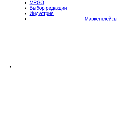
MPGO
Выбор редакции
Индустрия
Маркетплейсы
Полное или частичное копирование материалов Сайта в
коммерческих целях разрешено только с письменного разрешения
владельца Сайта. В случае обнаружения нарушений, виновные лица
могут быть привлечены к ответственности в соответствии с
действующим законодательством Российской Федерации.
Политика обработки персональных данных