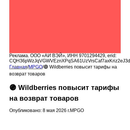
Реклама.
ООО «АИ ВЭЙ»
, ИНН
9701294429
, erid:
CQH36pWzJqVGWVEznXPqSA61UzVrsCaf7axKriz2eJ3
Главная
/
MPGO
/
🟣 Wildberries повысит тарифы на
возврат товаров
🟣 Wildberries повысит тарифы
на возврат товаров
Опубликовано:
8 мая 2026 г.
MPGO