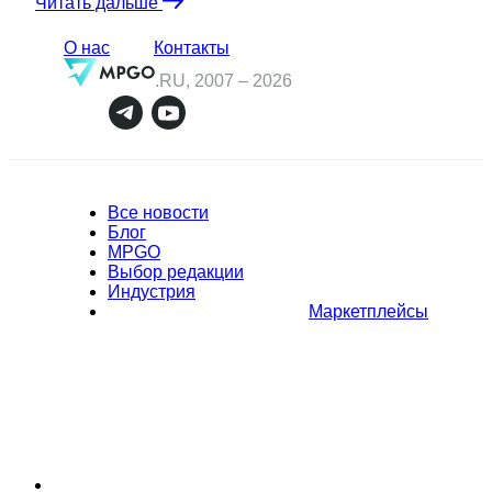
Читать дальше
О нас
Контакты
.RU, 2007 –
2026
Все новости
Блог
MPGO
Выбор редакции
Индустрия
Маркетплейсы
Полное или частичное копирование материалов Сайта в
коммерческих целях разрешено только с письменного разрешения
владельца Сайта. В случае обнаружения нарушений, виновные лица
могут быть привлечены к ответственности в соответствии с
действующим законодательством Российской Федерации.
Политика обработки персональных данных