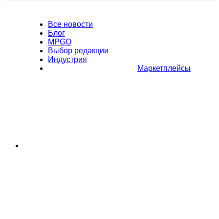
Все новости
Блог
MPGO
Выбор редакции
Индустрия
Маркетплейсы
Полное или частичное копирование материалов Сайта в
коммерческих целях разрешено только с письменного разрешения
владельца Сайта. В случае обнаружения нарушений, виновные лица
могут быть привлечены к ответственности в соответствии с
действующим законодательством Российской Федерации.
Политика обработки персональных данных