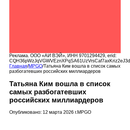
Реклама.
ООО «АИ ВЭЙ»
, ИНН
9701294429
, erid:
CQH36pWzJqVGWVEznXPqSA61UzVrsCaf7axKriz2eJ3
Главная
/
MPGO
/
Татьяна Ким вошла в список самых
разбогатевших российских миллиардеров
Татьяна Ким вошла в список
самых разбогатевших
российских миллиардеров
Опубликовано:
12 марта 2026 г.
MPGO