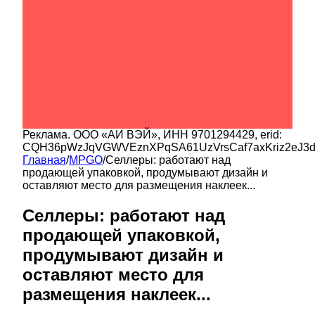
Реклама.
ООО «АИ ВЭЙ»
, ИНН
9701294429
, erid:
CQH36pWzJqVGWVEznXPqSA61UzVrsCaf7axKriz2eJ3
Главная
/
MPGO
/
Селлеры: работают над
продающей упаковкой, продумывают дизайн и
оставляют место для размещения наклеек...
Селлеры: работают над
продающей упаковкой,
продумывают дизайн и
оставляют место для
размещения наклеек...