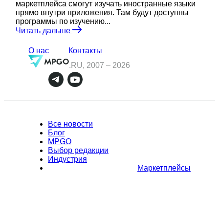
маркетплейса смогут изучать иностранные языки
прямо внутри приложения. Там будут доступны
программы по изучению...
Читать дальше
О нас
Контакты
.RU, 2007 –
2026
Все новости
Блог
MPGO
Выбор редакции
Индустрия
Маркетплейсы
Полное или частичное копирование материалов Сайта в
коммерческих целях разрешено только с письменного разрешения
владельца Сайта. В случае обнаружения нарушений, виновные лица