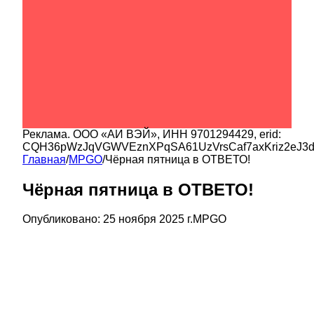
Реклама.
ООО «АИ ВЭЙ»
, ИНН
9701294429
, erid:
CQH36pWzJqVGWVEznXPqSA61UzVrsCaf7axKriz2eJ3
Главная
/
MPGO
/
Чёрная пятница в ОТВЕТО!
Чёрная пятница в ОТВЕТО!
Опубликовано:
25 ноября 2025 г.
MPGO