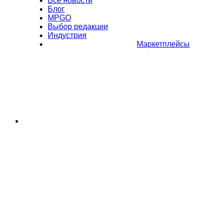
Все новости
Блог
MPGO
Выбор редакции
Индустрия
Маркетплейсы
Полное или частичное копирование материалов Сайта в
коммерческих целях разрешено только с письменного разрешения
владельца Сайта. В случае обнаружения нарушений, виновные лица
могут быть привлечены к ответственности в соответствии с
действующим законодательством Российской Федерации.
Политика обработки персональных данных