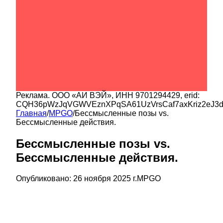
Реклама.
ООО «АИ ВЭЙ»
, ИНН
9701294429
, erid:
CQH36pWzJqVGWVEznXPqSA61UzVrsCaf7axKriz2eJ3
Главная
/
MPGO
/
Бессмысленные позы vs.
Бессмысленные действия.
Бессмысленные позы vs.
Бессмысленные действия.
Опубликовано:
26 ноября 2025 г.
MPGO