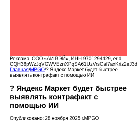
Реклама.
ООО «АИ ВЭЙ»
, ИНН
9701294429
, erid:
CQH36pWzJqVGWVEznXPqSA61UzVrsCaf7axKriz2eJ3
Главная
/
MPGO
/
? Яндекс Маркет будет быстрее
выявлять контрафакт с помощью ИИ
? Яндекс Маркет будет быстрее
выявлять контрафакт с
помощью ИИ
Опубликовано:
28 ноября 2025 г.
MPGO