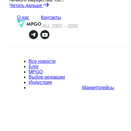
Читать дальше
О нас
Контакты
.RU, 2007 –
2026
Все новости
Блог
MPGO
Выбор редакции
Индустрия
Маркетплейсы
Полное или частичное копирование материалов Сайта в
коммерческих целях разрешено только с письменного разрешения
владельца Сайта. В случае обнаружения нарушений, виновные лица
могут быть привлечены к ответственности в соответствии с
действующим законодательством Российской Федерации.