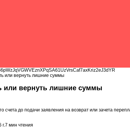
6pWzJqVGWVEznXPqSA61UzVrsCaf7axKriz2eJ3dYR
сть или вернуть лишние суммы
ть или вернуть лишние суммы
о счета до подачи заявления на возврат или зачета перепл
 г.
7
мин чтения