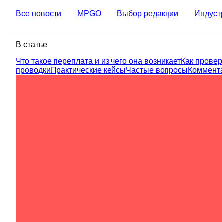
Все новости
MPGO
Выбор редакции
Индуст
В статье
Что такое переплата и из чего она возникает
Как провер
проводки
Практические кейсы
Частые вопросы
Коммент