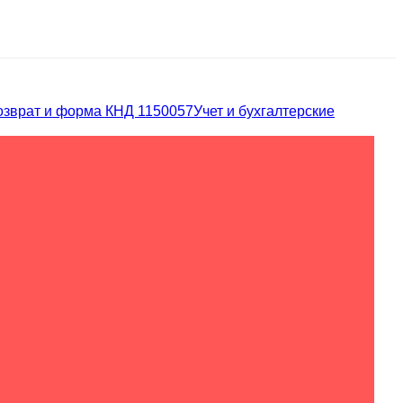
озврат и форма КНД 1150057
Учет и бухгалтерские