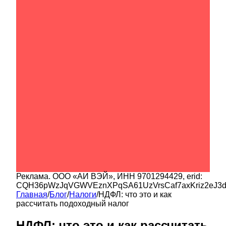
Реклама.
ООО «АИ ВЭЙ»
, ИНН
9701294429
, erid:
CQH36pWzJqVGWVEznXPqSA61UzVrsCaf7axKriz2eJ3
Главная
/
Блог
/
Налоги
/
НДФЛ: что это и как
рассчитать подоходный налог
НДФЛ: что это и как рассчитать