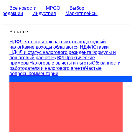
Все новости
MPGO
Выбор
редакции
Индустрия
Маркетплейсы
В статье
НДФЛ: что это и как рассчитать подоходный
налог
Какие доходы облагаются НДФЛ
Ставки
НДФЛ и статус налогового резидента
Формулы и
пошаговый расчет НДФЛ
Практические
примеры
Налоговые вычеты и льготы
Обязанности
работодателя и налогового агента
Частые
вопросы
Комментарии