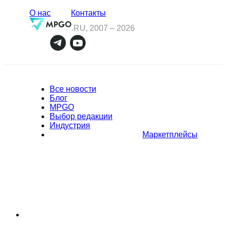
О нас
Контакты
.RU, 2007 –
2026
Все новости
Блог
MPGO
Выбор редакции
Индустрия
Маркетплейсы
Полное или частичное копирование материалов Сайта в
коммерческих целях разрешено только с письменного разрешения
владельца Сайта. В случае обнаружения нарушений, виновные лица
могут быть привлечены к ответственности в соответствии с
действующим законодательством Российской Федерации.
Политика обработки персональных данных