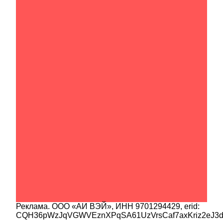
Реклама.
ООО «АИ ВЭЙ»
, ИНН
9701294429
, erid:
CQH36pWzJqVGWVEznXPqSA61UzVrsCaf7axKriz2eJ3