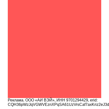
Реклама.
ООО «АИ ВЭЙ»
, ИНН
9701294429
, erid:
CQH36pWzJqVGWVEznXPqSA61UzVrsCaf7axKriz2eJ3