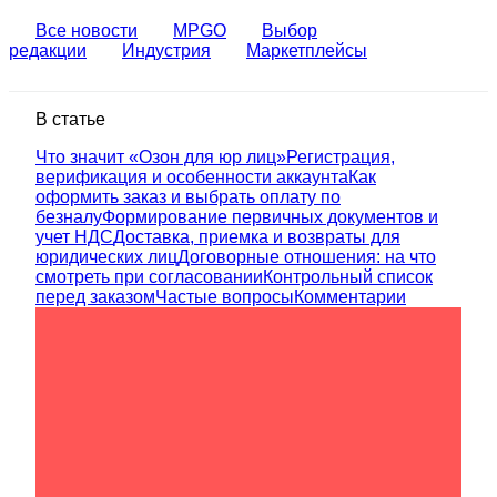
Все новости
MPGO
Выбор
редакции
Индустрия
Маркетплейсы
В статье
Что значит «Озон для юр лиц»
Регистрация,
верификация и особенности аккаунта
Как
оформить заказ и выбрать оплату по
безналу
Формирование первичных документов и
учет НДС
Доставка, приемка и возвраты для
юридических лиц
Договорные отношения: на что
смотреть при согласовании
Контрольный список
перед заказом
Частые вопросы
Комментарии