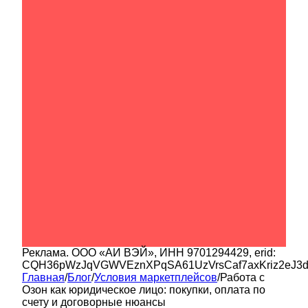
Реклама.
ООО «АИ ВЭЙ»
, ИНН
9701294429
, erid:
CQH36pWzJqVGWVEznXPqSA61UzVrsCaf7axKriz2eJ3
Главная
/
Блог
/
Условия маркетплейсов
/
Работа с
Озон как юридическое лицо: покупки, оплата по
счету и договорные нюансы