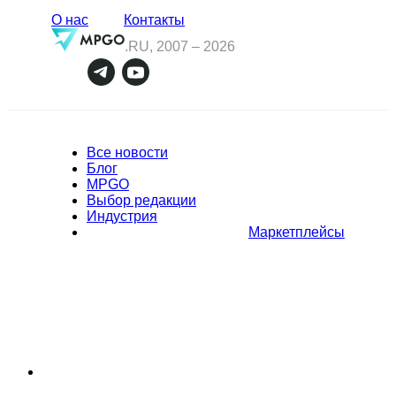
О нас
Контакты
.RU, 2007 –
2026
Все новости
Блог
MPGO
Выбор редакции
Индустрия
Маркетплейсы
Полное или частичное копирование материалов Сайта в
коммерческих целях разрешено только с письменного разрешения
владельца Сайта. В случае обнаружения нарушений, виновные лица
могут быть привлечены к ответственности в соответствии с
действующим законодательством Российской Федерации.
Политика обработки персональных данных