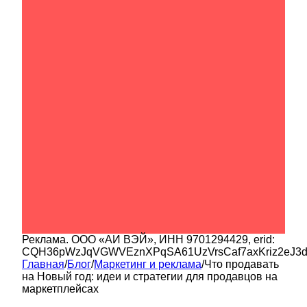
Реклама.
ООО «АИ ВЭЙ»
, ИНН
9701294429
, erid:
CQH36pWzJqVGWVEznXPqSA61UzVrsCaf7axKriz2eJ3
Главная
/
Блог
/
Маркетинг и реклама
/
Что продавать
на Новый год: идеи и стратегии для продавцов на
маркетплейсах