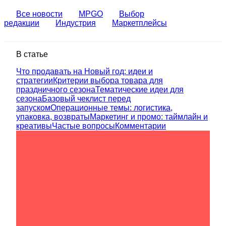
Все новости
MPGO
Выбор
редакции
Индустрия
Маркетплейсы
В статье
Что продавать на Новый год: идеи и
стратегии
Критерии выбора товара для
праздничного сезона
Тематические идеи для
сезона
Базовый чеклист перед
запуском
Операционные темы: логистика,
упаковка, возвраты
Маркетинг и промо: таймлайн и
креативы
Частые вопросы
Комментарии