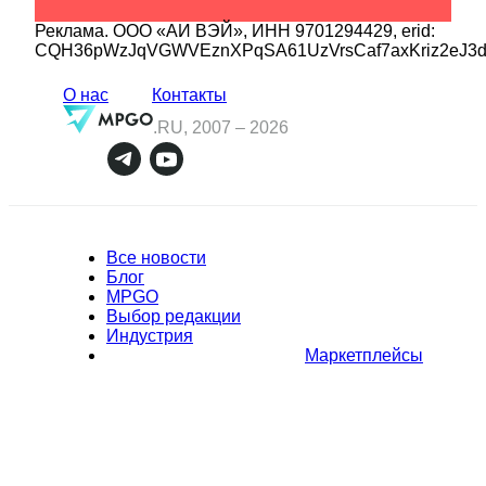
Реклама.
ООО «АИ ВЭЙ»
, ИНН
9701294429
, erid:
CQH36pWzJqVGWVEznXPqSA61UzVrsCaf7axKriz2eJ3
О нас
Контакты
.RU, 2007 –
2026
Все новости
Блог
MPGO
Выбор редакции
Индустрия
Маркетплейсы
Полное или частичное копирование материалов Сайта в
коммерческих целях разрешено только с письменного разрешения
владельца Сайта. В случае обнаружения нарушений, виновные лица
могут быть привлечены к ответственности в соответствии с