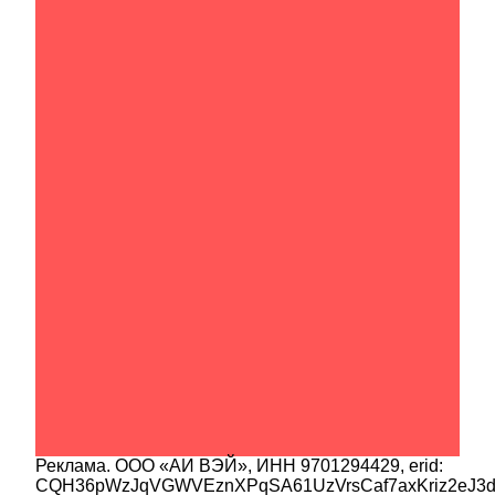
Реклама.
ООО «АИ ВЭЙ»
, ИНН
9701294429
, erid:
CQH36pWzJqVGWVEznXPqSA61UzVrsCaf7axKriz2eJ3