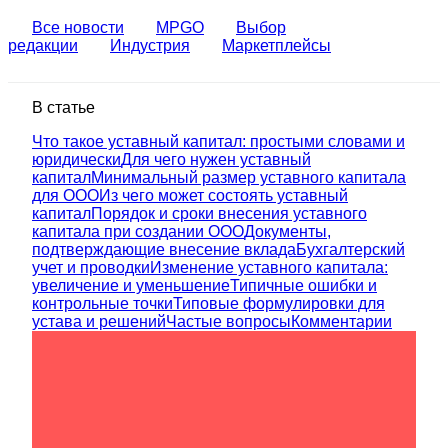
Все новости
MPGO
Выбор
редакции
Индустрия
Маркетплейсы
В статье
Что такое уставный капитал: простыми словами и
юридически
Для чего нужен уставный
капитал
Минимальный размер уставного капитала
для ООО
Из чего может состоять уставный
капитал
Порядок и сроки внесения уставного
капитала при создании ООО
Документы,
подтверждающие внесение вклада
Бухгалтерский
учет и проводки
Изменение уставного капитала:
увеличение и уменьшение
Типичные ошибки и
контрольные точки
Типовые формулировки для
устава и решений
Частые вопросы
Комментарии