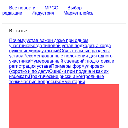
Все новости
MPGO
Выбор
редакции
Индустрия
Маркетплейсы
В статье
Почему устав важен даже при одном
участнике
Когда типовой устав подходит, а когда
нужен индивидуальный
Обязательные разделы
устава
Рекомендованные положения для одного
участника
Нумерованный сценарий: подготовка и
регистрация устава
Примеры формулировок
(коротко и по делу)
Ошибки при подаче и как их
избежать
Практические риски и контрольные
точки
Частые вопросы
Комментарии