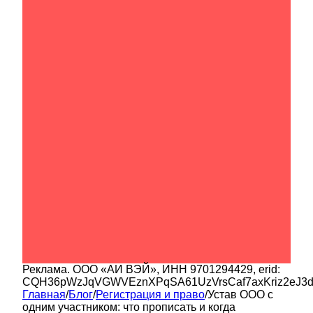
Реклама.
ООО «АИ ВЭЙ»
, ИНН
9701294429
, erid:
CQH36pWzJqVGWVEznXPqSA61UzVrsCaf7axKriz2eJ3
Главная
/
Блог
/
Регистрация и право
/
Устав ООО с
одним участником: что прописать и когда