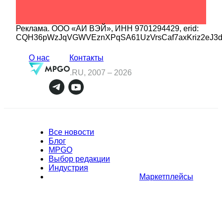
Реклама.
ООО «АИ ВЭЙ»
, ИНН
9701294429
, erid:
CQH36pWzJqVGWVEznXPqSA61UzVrsCaf7axKriz2eJ3
О нас
Контакты
.RU, 2007 –
2026
Все новости
Блог
MPGO
Выбор редакции
Индустрия
Маркетплейсы
Полное или частичное копирование материалов Сайта в
коммерческих целях разрешено только с письменного разрешения
владельца Сайта. В случае обнаружения нарушений, виновные лица