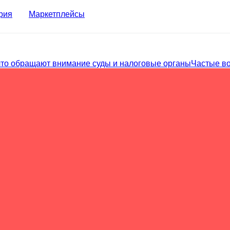
рия
Маркетплейсы
что обращают внимание суды и налоговые органы
Частые в