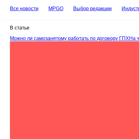
Все новости
MPGO
Выбор редакции
Индуст
В статье
Можно ли самозанятому работать по договору ГПХ
На 