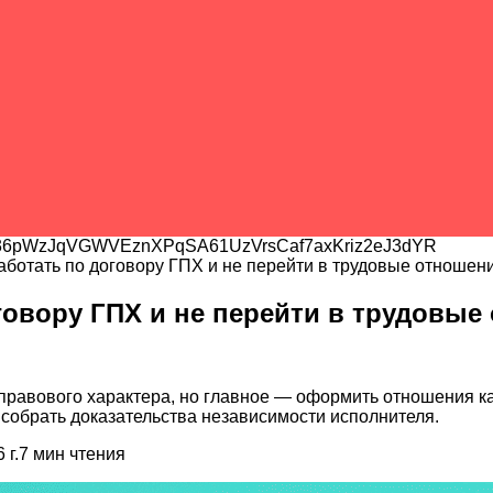
6pWzJqVGWVEznXPqSA61UzVrsCaf7axKriz2eJ3dYR
аботать по договору ГПХ и не перейти в трудовые отношен
говору ГПХ и не перейти в трудовые
равового характера, но главное — оформить отношения как
собрать доказательства независимости исполнителя.
 г.
7
мин чтения