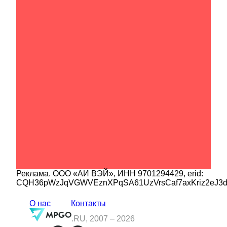
Реклама.
ООО «АИ ВЭЙ»
, ИНН
9701294429
, erid:
CQH36pWzJqVGWVEznXPqSA61UzVrsCaf7axKriz2eJ3
О нас
Контакты
.RU, 2007 –
2026