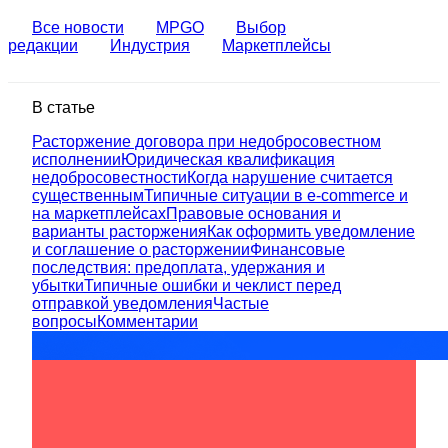
Все новости
MPGO
Выбор
редакции
Индустрия
Маркетплейсы
В статье
Расторжение договора при недобросовестном
исполнении
Юридическая квалификация
недобросовестности
Когда нарушение считается
существенным
Типичные ситуации в e-commerce и
на маркетплейсах
Правовые основания и
варианты расторжения
Как оформить уведомление
и соглашение о расторжении
Финансовые
последствия: предоплата, удержания и
убытки
Типичные ошибки и чеклист перед
отправкой уведомления
Частые
вопросы
Комментарии