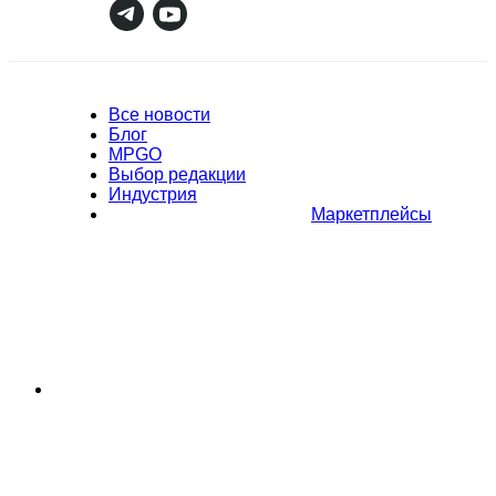
Все новости
Блог
MPGO
Выбор редакции
Индустрия
Маркетплейсы
Полное или частичное копирование материалов Сайта в
коммерческих целях разрешено только с письменного разрешения
владельца Сайта. В случае обнаружения нарушений, виновные лица
могут быть привлечены к ответственности в соответствии с
действующим законодательством Российской Федерации.
Политика обработки персональных данных