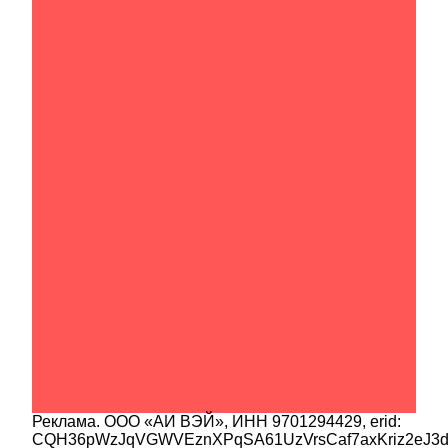
Реклама.
ООО «АИ ВЭЙ»
, ИНН
9701294429
, erid:
CQH36pWzJqVGWVEznXPqSA61UzVrsCaf7axKriz2eJ3