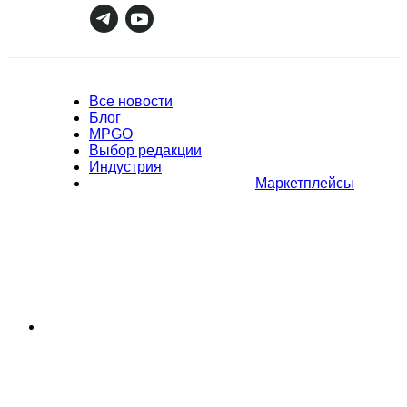
Все новости
Блог
MPGO
Выбор редакции
Индустрия
Маркетплейсы
Полное или частичное копирование материалов Сайта в
коммерческих целях разрешено только с письменного разрешения
владельца Сайта. В случае обнаружения нарушений, виновные лица
могут быть привлечены к ответственности в соответствии с
действующим законодательством Российской Федерации.
Политика обработки персональных данных