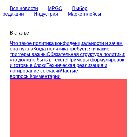
Все новости
MPGO
Выбор
редакции
Индустрия
Маркетплейсы
В статье
Что такое политика конфиденциальности и зачем
она нужна
Когда политика требуется и какие
триггеры важны
Обязательная структура политики:
что должно быть в тексте
Примеры формулировок
и готовые блоки
Техническая реализация и
логирование согласий
Частые
вопросы
Комментарии