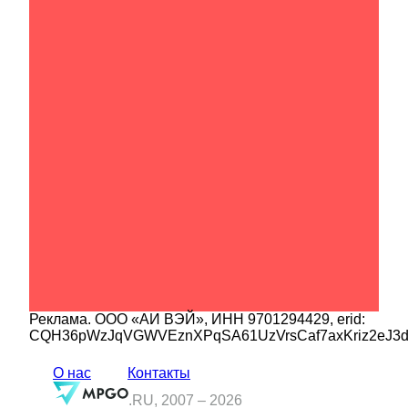
Реклама.
ООО «АИ ВЭЙ»
, ИНН
9701294429
, erid:
CQH36pWzJqVGWVEznXPqSA61UzVrsCaf7axKriz2eJ3
О нас
Контакты
.RU, 2007 –
2026