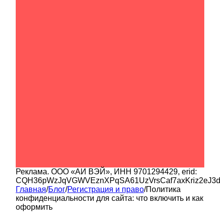
Реклама.
ООО «АИ ВЭЙ»
, ИНН
9701294429
, erid:
CQH36pWzJqVGWVEznXPqSA61UzVrsCaf7axKriz2eJ3
Главная
/
Блог
/
Регистрация и право
/
Политика
конфиденциальности для сайта: что включить и как
оформить