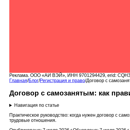
Реклама.
ООО «АИ ВЭЙ»
, ИНН
9701294429
, erid:
CQH3
Главная
/
Блог
/
Регистрация и право
/
Договор с самозаня
Договор с самозанятым: как пра
Навигация по статье
Практическое руководство: когда нужен договор с само
трудовые отношения.