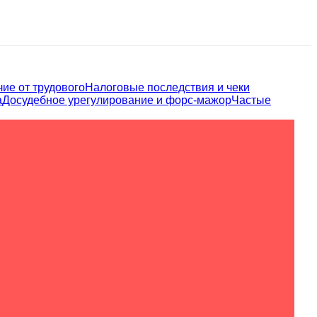
ие от трудового
Налоговые последствия и чеки
а
Досудебное урегулирование и форс-мажор
Частые