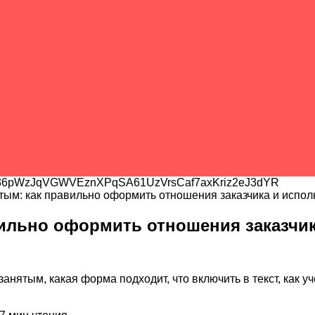
6pWzJqVGWVEznXPqSA61UzVrsCaf7axKriz2eJ3dYR
тым: как правильно оформить отношения заказчика и испол
вильно оформить отношения заказчик
занятым, какая форма подходит, что включить в текст, как 