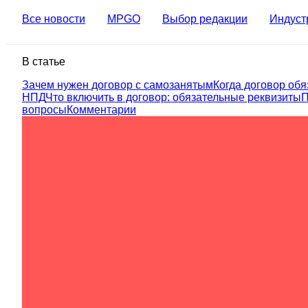
Все новости
MPGO
Выбор редакции
Индуст
В статье
Зачем нужен договор с самозанятым
Когда договор обя
НПД
Что включить в договор: обязательные реквизиты
П
вопросы
Комментарии