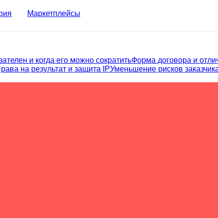
рия
Маркетплейсы
зателен и когда его можно сократить
Форма договора и отлич
рава на результат и защита IP
Уменьшение рисков заказчик