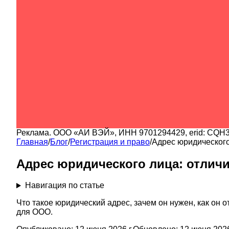
Реклама.
ООО «АИ ВЭЙ»
, ИНН
9701294429
, erid:
CQH3
Главная
/
Блог
/
Регистрация и право
/
Адрес юридического
Адрес юридического лица: отлич
Навигация по статье
Что такое юридический адрес, зачем он нужен, как он 
для ООО.