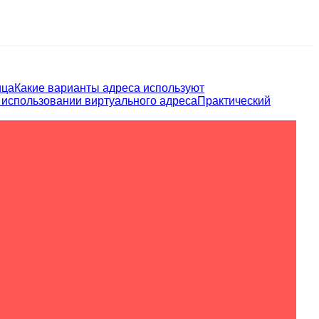
ица
Какие варианты адреса используют
 использовании виртуального адреса
Практический