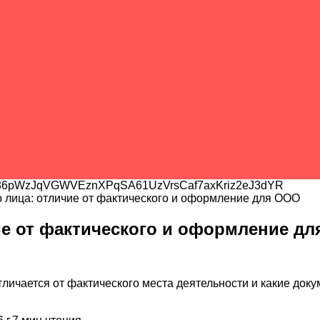
6pWzJqVGWVEznXPqSA61UzVrsCaf7axKriz2eJ3dYR
 лица: отличие от фактического и оформление для ООО
ие от фактического и оформление д
отличается от фактического места деятельности и какие до