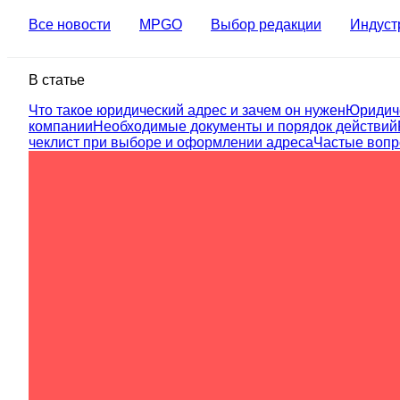
Все новости
MPGO
Выбор редакции
Индуст
В статье
Что такое юридический адрес и зачем он нужен
Юридиче
компании
Необходимые документы и порядок действий
чеклист при выборе и оформлении адреса
Частые воп