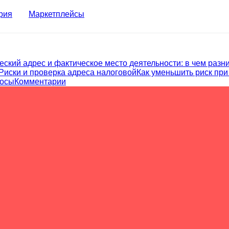
рия
Маркетплейсы
ский адрес и фактическое место деятельности: в чем разн
Риски и проверка адреса налоговой
Как уменьшить риск при
росы
Комментарии