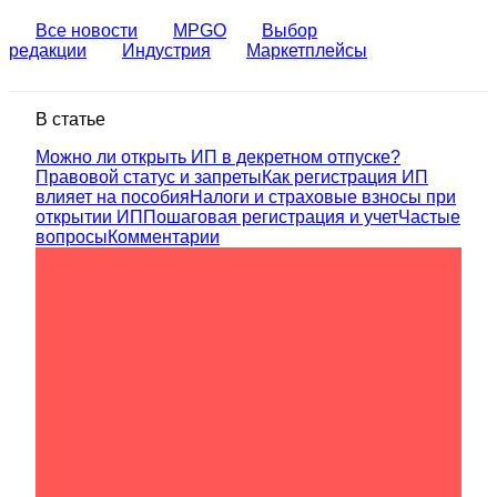
Все новости
MPGO
Выбор
редакции
Индустрия
Маркетплейсы
В статье
Можно ли открыть ИП в декретном отпуске?
Правовой статус и запреты
Как регистрация ИП
влияет на пособия
Налоги и страховые взносы при
открытии ИП
Пошаговая регистрация и учет
Частые
вопросы
Комментарии