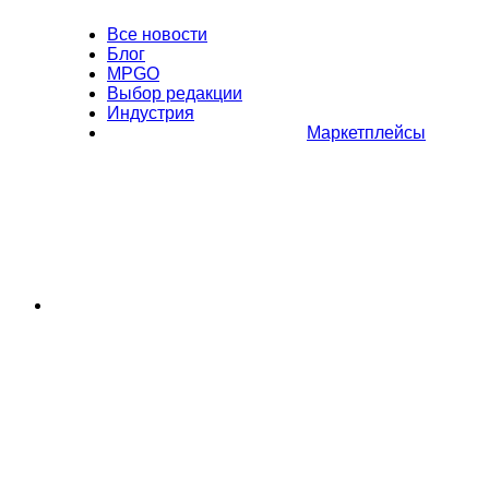
Все новости
Блог
MPGO
Выбор редакции
Индустрия
Маркетплейсы
Полное или частичное копирование материалов Сайта в
коммерческих целях разрешено только с письменного разрешения
владельца Сайта. В случае обнаружения нарушений, виновные лица
могут быть привлечены к ответственности в соответствии с
действующим законодательством Российской Федерации.
Политика обработки персональных данных