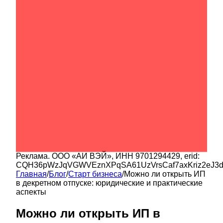
Реклама.
ООО «АИ ВЭЙ»
, ИНН
9701294429
, erid:
CQH36pWzJqVGWVEznXPqSA61UzVrsCaf7axKriz2eJ3
Главная
/
Блог
/
Старт бизнеса
/
Можно ли открыть ИП
в декретном отпуске: юридические и практические
аспекты
Можно ли открыть ИП в