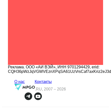
Реклама.
ООО «АИ ВЭЙ»
, ИНН
9701294429
, erid:
CQH36pWzJqVGWVEznXPqSA61UzVrsCaf7axKriz2eJ3
О нас
Контакты
.RU, 2007 –
2026