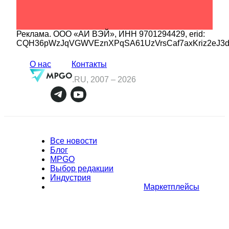
Реклама.
ООО «АИ ВЭЙ»
, ИНН
9701294429
, erid:
CQH36pWzJqVGWVEznXPqSA61UzVrsCaf7axKriz2eJ3
О нас
Контакты
.RU, 2007 –
2026
Все новости
Блог
MPGO
Выбор редакции
Индустрия
Маркетплейсы
Полное или частичное копирование материалов Сайта в
коммерческих целях разрешено только с письменного разрешения