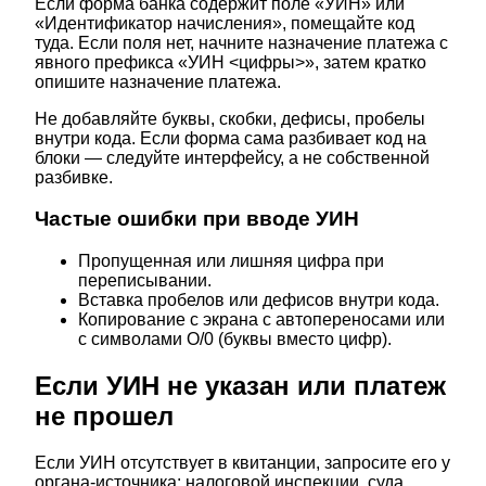
Если форма банка содержит поле «УИН» или
«Идентификатор начисления», помещайте код
туда. Если поля нет, начните назначение платежа с
явного префикса «УИН <цифры>», затем кратко
опишите назначение платежа.
Не добавляйте буквы, скобки, дефисы, пробелы
внутри кода. Если форма сама разбивает код на
блоки — следуйте интерфейсу, а не собственной
разбивке.
Частые ошибки при вводе УИН
Пропущенная или лишняя цифра при
переписывании.
Вставка пробелов или дефисов внутри кода.
Копирование с экрана с автопереносами или
с символами O/0 (буквы вместо цифр).
Если УИН не указан или платеж
не прошел
Если УИН отсутствует в квитанции, запросите его у
органа‑источника: налоговой инспекции, суда,