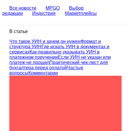
Все новости
MPGO
Выбор
редакции
Индустрия
Маркетплейсы
В статье
Что такое УИН и зачем он нужен
Формат и
структура УИН
Где искать УИН в документах и
сервисах
Как правильно указывать УИН в
платежном поручении
Если УИН не указан или
платеж не прошел
Практический чек‑лист для
бухгалтера перед оплатой
Частые
вопросы
Комментарии