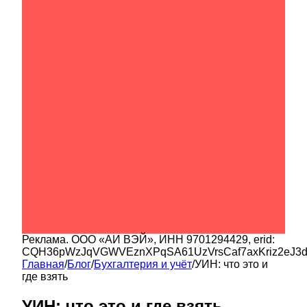
Реклама.
ООО «АИ ВЭЙ»
, ИНН
9701294429
, erid:
CQH36pWzJqVGWVEznXPqSA61UzVrsCaf7axKriz2eJ3
Главная
/
Блог
/
Бухгалтерия и учёт
/
УИН: что это и
где взять
УИН: что это и где взять