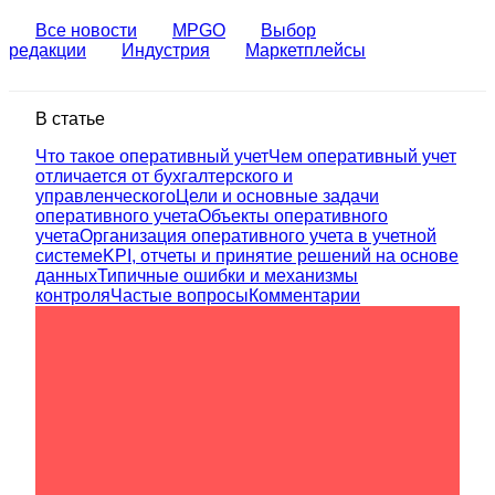
Все новости
MPGO
Выбор
редакции
Индустрия
Маркетплейсы
В статье
Что такое оперативный учет
Чем оперативный учет
отличается от бухгалтерского и
управленческого
Цели и основные задачи
оперативного учета
Объекты оперативного
учета
Организация оперативного учета в учетной
системе
KPI, отчеты и принятие решений на основе
данных
Типичные ошибки и механизмы
контроля
Частые вопросы
Комментарии