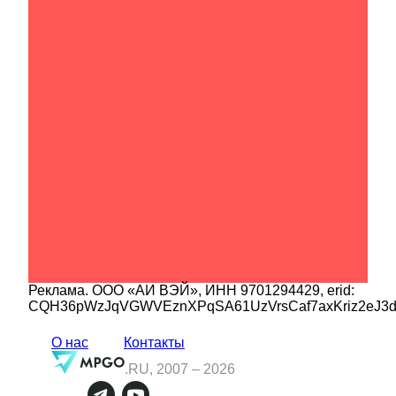
Реклама.
ООО «АИ ВЭЙ»
, ИНН
9701294429
, erid:
CQH36pWzJqVGWVEznXPqSA61UzVrsCaf7axKriz2eJ3
О нас
Контакты
.RU, 2007 –
2026