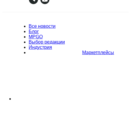
Все новости
Блог
MPGO
Выбор редакции
Индустрия
Маркетплейсы
Полное или частичное копирование материалов Сайта в
коммерческих целях разрешено только с письменного разрешения
владельца Сайта. В случае обнаружения нарушений, виновные лица
могут быть привлечены к ответственности в соответствии с
действующим законодательством Российской Федерации.
Политика обработки персональных данных