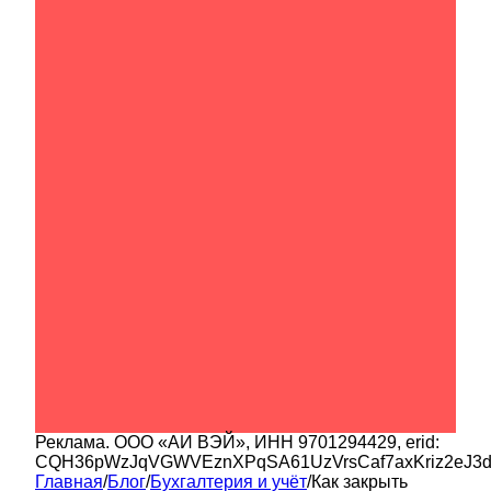
Реклама.
ООО «АИ ВЭЙ»
, ИНН
9701294429
, erid:
CQH36pWzJqVGWVEznXPqSA61UzVrsCaf7axKriz2eJ3
Главная
/
Блог
/
Бухгалтерия и учёт
/
Как закрыть