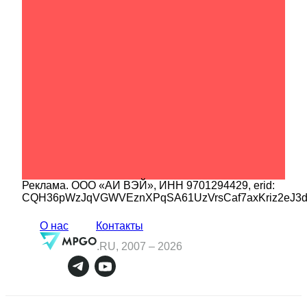
Реклама.
ООО «АИ ВЭЙ»
, ИНН
9701294429
, erid:
CQH36pWzJqVGWVEznXPqSA61UzVrsCaf7axKriz2eJ3
О нас
Контакты
.RU, 2007 –
2026