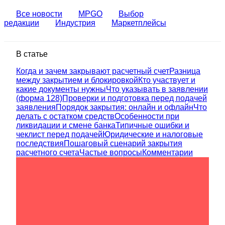
Все новости
MPGO
Выбор
редакции
Индустрия
Маркетплейсы
В статье
Когда и зачем закрывают расчетный счет
Разница
между закрытием и блокировкой
Кто участвует и
какие документы нужны
Что указывать в заявлении
(форма 128)
Проверки и подготовка перед подачей
заявления
Порядок закрытия: онлайн и офлайн
Что
делать с остатком средств
Особенности при
ликвидации и смене банка
Типичные ошибки и
чеклист перед подачей
Юридические и налоговые
последствия
Пошаговый сценарий закрытия
расчетного счета
Частые вопросы
Комментарии