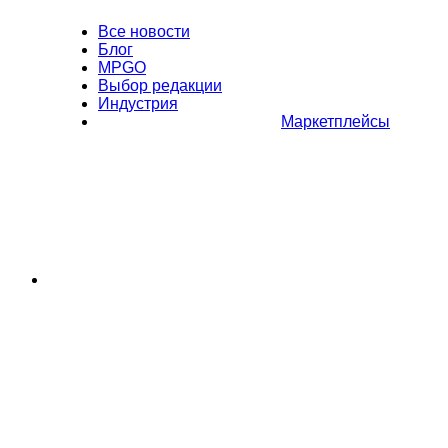
Все новости
Блог
MPGO
Выбор редакции
Индустрия
Маркетплейсы
Полное или частичное копирование материалов Сайта в
коммерческих целях разрешено только с письменного разрешения
владельца Сайта. В случае обнаружения нарушений, виновные лица
могут быть привлечены к ответственности в соответствии с
действующим законодательством Российской Федерации.
Политика обработки персональных данных