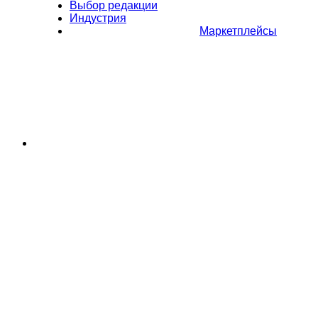
Выбор редакции
Индустрия
Маркетплейсы
Полное или частичное копирование материалов Сайта в
коммерческих целях разрешено только с письменного разрешения
владельца Сайта. В случае обнаружения нарушений, виновные лица
могут быть привлечены к ответственности в соответствии с
действующим законодательством Российской Федерации.
Политика обработки персональных данных