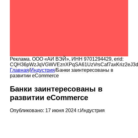
Реклама.
ООО «АИ ВЭЙ»
, ИНН
9701294429
, erid:
CQH36pWzJqVGWVEznXPqSA61UzVrsCaf7axKriz2eJ3
Главная
/
Индустрия
/
Банки заинтересованы в
развитии eCommerce
Банки заинтересованы в
развитии eCommerce
Опубликовано:
17 июня 2024 г.
Индустрия