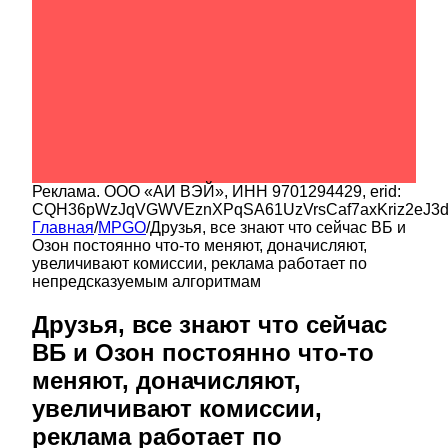
Реклама.
ООО «АИ ВЭЙ»
, ИНН
9701294429
, erid:
CQH36pWzJqVGWVEznXPqSA61UzVrsCaf7axKriz2eJ3
Главная
/
MPGO
/
️Друзья, все знают что сейчас ВБ и
Озон постоянно что-то меняют, доначисляют,
увеличивают комиссии, реклама работает по
непредсказуемым алгоритмам
️Друзья, все знают что сейчас
ВБ и Озон постоянно что-то
меняют, доначисляют,
увеличивают комиссии,
реклама работает по