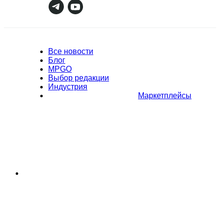
Все новости
Блог
MPGO
Выбор редакции
Индустрия
Маркетплейсы
Полное или частичное копирование материалов Сайта в
коммерческих целях разрешено только с письменного разрешения
владельца Сайта. В случае обнаружения нарушений, виновные лица
могут быть привлечены к ответственности в соответствии с
действующим законодательством Российской Федерации.
Политика обработки персональных данных